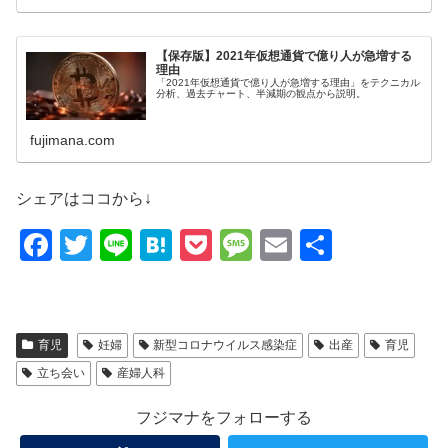
【保存版】2021年仮想通貨で億り人が急増する
理由
「2021年仮想通貨で億り人が急増する理由」をテクニカル
分析、過去チャート、半減期の観点から説明。
fujimana.com
シェアはココから↓
F
T
Li
H
P
M
E
共
a
wi
n
at
o
e
m
有
c
tt
e
e
ck
ss
ail
e
er
n
et
a
育児
妊婦
新型コロナウイルス感染症
出産
育児
b
a
g
立ち会い
産婦人科
o
e
フジマナをフォローする
o