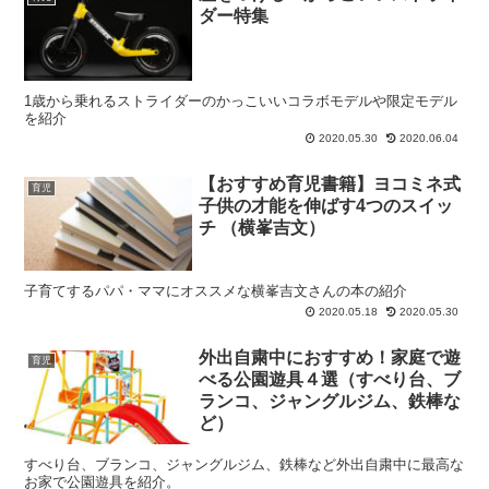
ダー特集
1歳から乗れるストライダーのかっこいいコラボモデルや限定モデル
を紹介
2020.05.30
2020.06.04
【おすすめ育児書籍】ヨコミネ式
育児
子供の才能を伸ばす4つのスイッ
チ （横峯吉文）
子育てするパパ・ママにオススメな横峯吉文さんの本の紹介
2020.05.18
2020.05.30
外出自粛中におすすめ！家庭で遊
育児
べる公園遊具４選（すべり台、ブ
ランコ、ジャングルジム、鉄棒な
ど）
すべり台、ブランコ、ジャングルジム、鉄棒など外出自粛中に最高な
お家で公園遊具を紹介。