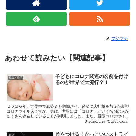
k
フジマナ
あわせて読みたい【関連記事】
子どもにコロナ関連の名前を付け
社会・経済
るのが世界で大流行？！
２０２０年、世界中で感染者を増加させ、経済に大打撃を与えた新型
コロナウイルスですが、実は、世界には「コロナ」という名前の人が
たくさん存在していることが判明しました。また、新型コロナウイル
ス感染症の拡大によって、２０２０年に産まれてくる子ども...
2020.05.18
2020.05.22
差をつける！かっこいいストライ
育児