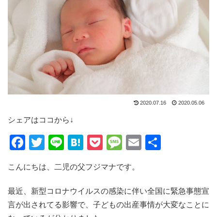
2020.07.16
2020.05.06
シェアはココから↓
F
T
Li
H
P
M
E
共
a
wi
n
at
o
e
m
有
こんにちは、二児の父フジマナです。
c
tt
e
e
ck
ss
ail
e
er
n
et
a
最近、新型コロナウイルスの感染に伴い全国に緊急事態宣
b
a
g
言が出されてる影響で、子どもの出産事情が大変なことに