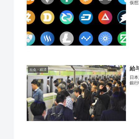
仮想
給
社会・経済
日本
銀行