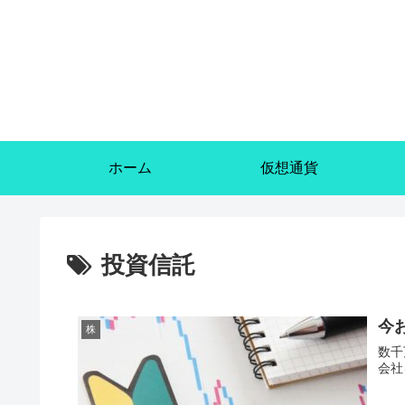
ホーム
仮想通貨
投資信託
今
株
数千
会社