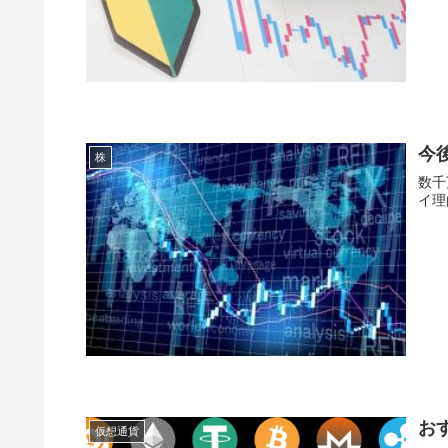
今
株
数千
イ理
お
仮想通貨