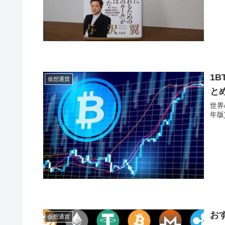
1
仮想通貨
とめ
世界
年版
お
仮想通貨