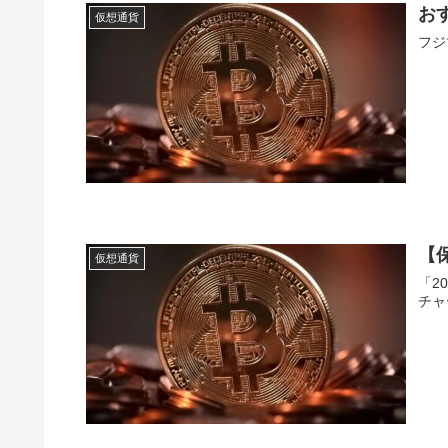
お
仮想通貨
フジ
【
仮想通貨
「2
チャ