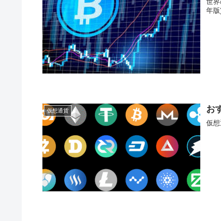
世界
年版
お
仮想通貨
仮想