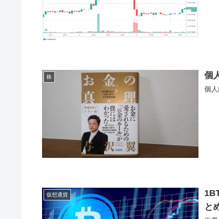
個
株
個人
1
仮想通貨
とめ