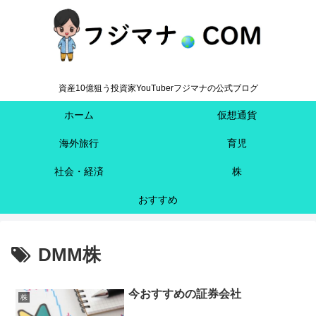
資産10億狙う投資家YouTuberフジマナの公式ブログ
ホーム
仮想通貨
海外旅行
育児
社会・経済
株
おすすめ
DMM株
今おすすめの証券会社
株