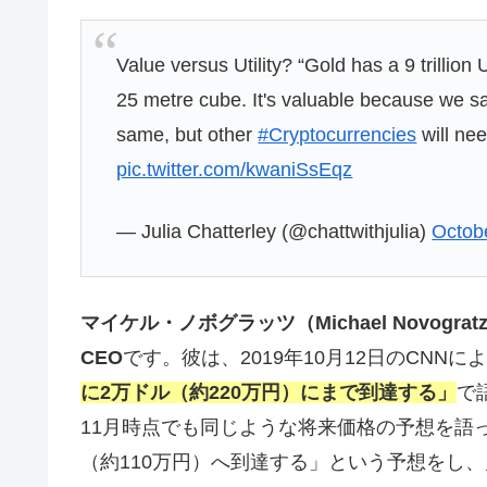
Value versus Utility? “Gold has a 9 trillion
25 metre cube. It's valuable because we say
same, but other
#Cryptocurrencies
will nee
pic.twitter.com/kwaniSsEqz
— Julia Chatterley (@chattwithjulia)
Octob
マイケル・ノボグラッツ（Michael Novograt
CEO
です。彼は、2019年10月12日のCNN
に
2万ドル（約220万円）
にまで到達する」
で
11月時点でも同じような将来価格の予想を語っ
（約110万円）へ到達する」という予想をし