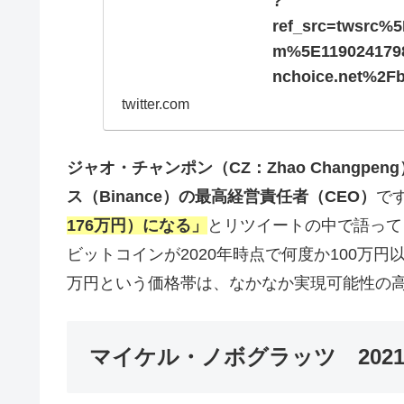
?
ref_src=twsrc
m%5E1190241798
nchoice.net%2Fbi
twitter.com
ジャオ・チャンポン（CZ：Zhao Chang
ス（Binance）の最高経営責任者（CEO）
です
176万円）
になる」
とリツイートの中で語って
ビットコインが2020年時点で何度か100万
万円という価格帯は、なかなか実現可能性の
マイケル・ノボグラッツ 2021