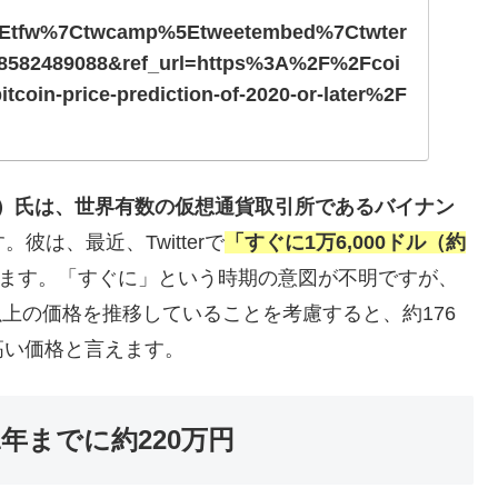
%5Etfw%7Ctwcamp%5Etweetembed%7Ctwter
582489088&ref_url=https%3A%2F%2Fcoi
tcoin-price-prediction-of-2020-or-later%2F
peng）氏は、世界有数の仮想通貨取引所であるバイナン
。彼は、最近、Twitterで
「すぐに
1万6,000ドル（約
ます。「すぐに」という時期の意図が不明ですが、
円以上の価格を推移していることを考慮すると、約176
高い価格と言えます。
年までに約220万円