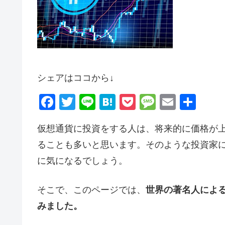
シェアはココから↓
F
T
Li
H
P
M
E
共
a
wi
n
at
o
e
m
有
仮想通貨に投資をする人は、将来的に価格が
c
tt
e
e
ck
ss
ail
ることも多いと思います。そのような投資家
e
er
n
et
a
に気になるでしょう。
b
a
g
o
e
そこで、このページでは、
世界の著名人によ
o
みました。
k